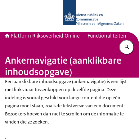
Naar de homepage van Platform Rijk
Dienst Publiek en
Communicatie
Ministerie van Algemene Zaken
Platform Rijksoverheid Online
Functionaliteiten
Vu
Ankernavigatie (aanklikbare
inhoudsopgave)
Een aanklikbare inhoudsopgave (ankernavigatie) is een lijst
met links naar tussenkoppen op dezelfde pagina. Deze
indeling is vooral geschikt voor lange content die op één
pagina moet staan, zoals de tekstversie van een document.
Bezoekers hoeven dan niet te scrollen om de informatie te
vinden die ze zoeken.