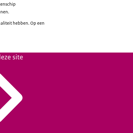
ggenschip
denen.
naliteit hebben. Op een
eze site