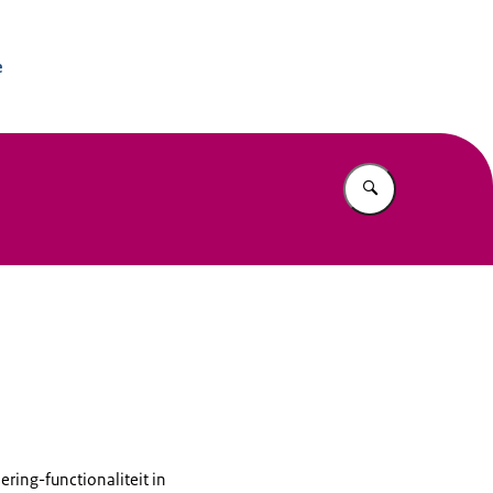
soverheid Online
e
Vul in wat u z
ring-functionaliteit in