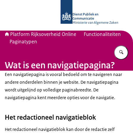
Naar de homepage van Platform Rijk
Dienst Publiek en
Communicatie
Ministerie van Algemene Zaken
Platform Rijksoverheid Online
Functionaliteiten
Paginatypen
Vu
Wat is een navigatiepagina?
Een navigatiepagina is vooral bedoeld om te navigeren naar
andere onderdelen binnen je website. De navigatiepagina
wordt uitgelijnd op volledige paginabreedte. De
navigatiepagina kent meerdere opties voor de navigatie.
Het redactioneel navigatieblok
Het redactioneel navigatieblok kan door de redactie zelf