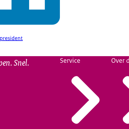
-president
pen. Snel.
Service
Over d