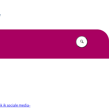
soverheid Online
e
Vul in wat u z
 ik sociale media-