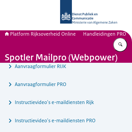
Naar de homepage van Platform Rijk
Dienst Publiek en
Communicatie
Ministerie van Algemene Zaken
Platform Rijksoverheid Online
Handleidingen PRO
Vu
Spotler Mailpro (Webpower)
Menu
Aanvraagformulier RIJK
Aanvraagformulier PRO
Instructievideo's e-maildiensten Rijk
Instructievideo's e-maildiensten PRO