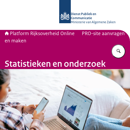
Naar de homepage van Platform Rijk
Dienst Publiek en
Communicatie
Ministerie van Algemene Zaken
Platform Rijksoverheid Online
PRO-site aanvragen
en maken
Vu
Statistieken en onderzoek